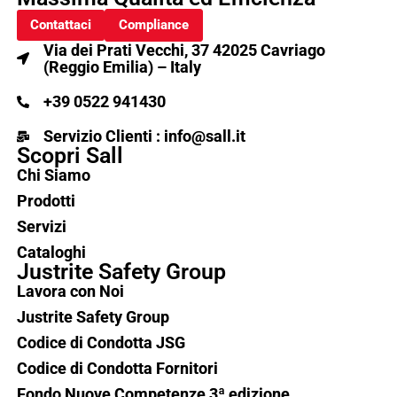
Contattaci
Compliance
Via dei Prati Vecchi, 37 42025 Cavriago
(Reggio Emilia) – Italy
+39 0522 941430
Servizio Clienti : info@sall.it
Scopri Sall
Chi Siamo
Prodotti
Servizi
Cataloghi
Justrite Safety Group
Lavora con Noi
Justrite Safety Group
Codice di Condotta JSG
Codice di Condotta Fornitori
Fondo Nuove Competenze 3ª edizione