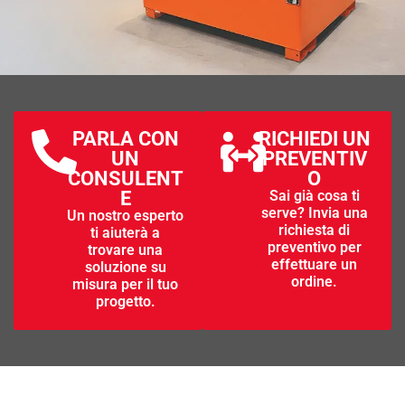
VASCHE DI CONTENIMENTO LIQUIDI
PARLA CON
RICHIEDI UN
La scelta perfetta per lo stoccaggio sicuro e a
UN
PREVENTIV
norma di sostanze chimiche, liquidi pericolosi,
CONSULENT
O
inquinanti, infiammabili, olii e acidi.
E
Sai già cosa ti
serve? Invia una
Un nostro esperto
richiesta di
ti aiuterà a
Esplora i serbatoi di contenimento per
preventivo per
trovare una
liquidi
effettuare un
soluzione su
ordine.
misura per il tuo
progetto.