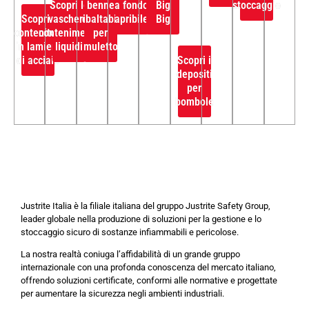
Scopri le
benne
a fondo
Big
stoccaggio
Scopri i
vasche di
ribaltabili
apribile
Big
contenitori
contenimento
per
in lamiera
liquidi
muletto
di acciaio
Scopri i
depositi
per
bombole
Justrite Italia è la filiale italiana del gruppo Justrite Safety Group,
leader globale nella produzione di soluzioni per la gestione e lo
stoccaggio sicuro di sostanze infiammabili e pericolose.
La nostra realtà coniuga l’affidabilità di un grande gruppo
internazionale con una profonda conoscenza del mercato italiano,
offrendo soluzioni certificate, conformi alle normative e progettate
per aumentare la sicurezza negli ambienti industriali.