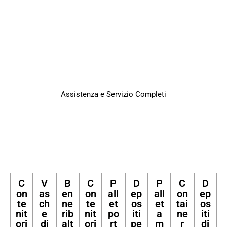
Assistenza e Servizio Completi
C
V
B
C
P
D
P
C
D
on
as
en
on
all
ep
all
on
ep
te
ch
ne
te
et
os
et
tai
os
nit
e
rib
nit
po
iti
a
ne
iti
ori
di
alt
ori
rt
pe
m
r
di