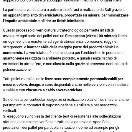
doppio fondo, con base di appoggio rimovibile in legno, a montanti liberi.
La particolare verniciatura a polvere in più fasi è realizzata da Sall grazie a
un apposito
impianto di verniciatura, progettato su misura
, per
minimizzare
l’impatto ambientale
e offrire un
finish inimitabile
.
Questo processo di verniciatura ultratecnologico permette infatti di
avvolgere ogni parte dei pallet con un
film spesso (circa 100 micron)
liscio,
omogeneo, ultraresistente ad agenti atmosferici, corrosione, ruggine,
sfregamenti e
inattaccabile dalla maggior parte dei prodotti chimici in
commercio.
La verniciatura è inoltre sicura per l’ambiente e le persone in
quanto viene realizzata in ambiente protetto, e quindi senza rischio di
emissioni in atmosfera, e non rilascia nulla grazie al processo controllato di
polimerizzazione.
Tutti pallet metallici delle linee sono
completamente personalizzabili per
misure, colore, design
, e sono disponibili anche nelle versioni con
zincatura
a caldo
o con
zincatura a caldo sovraverniciata
.
Su richiesta per particolari esigenze si realizzano soluzioni su misura, anche
per impianti automatici di traposto pedane su rulliere e per magazzini
verticali.
Si eseguono su richiesta del cliente test di resistenza alle sollecitazioni
statiche e dinamiche, verifiche strutturali a garanzia di specifiche
prestazioni dei pallet per particolari situazioni come ad esempio per gli