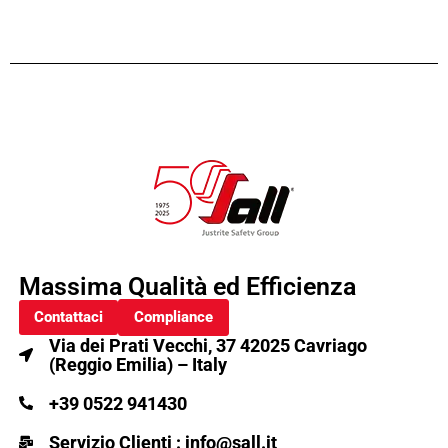
Massima Qualità ed Efficienza
Contattaci
Compliance
Via dei Prati Vecchi, 37 42025 Cavriago
(Reggio Emilia) – Italy
+39 0522 941430
Servizio Clienti : info@sall.it