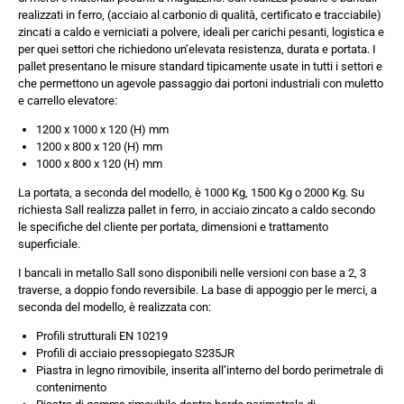
realizzati in ferro, (acciaio al carbonio di qualità, certificato e tracciabile)
zincati a caldo e verniciati a polvere, ideali per carichi pesanti, logistica e
per quei settori che richiedono un’elevata resistenza, durata e portata. I
pallet presentano le misure standard tipicamente usate in tutti i settori e
che permettono un agevole passaggio dai portoni industriali con muletto
e carrello elevatore:
1200 x 1000 x 120 (H) mm
1200 x 800 x 120 (H) mm
1000 x 800 x 120 (H) mm
La portata, a seconda del modello, è 1000 Kg, 1500 Kg o 2000 Kg. Su
richiesta Sall realizza pallet in ferro, in acciaio zincato a caldo secondo
le specifiche del cliente per portata, dimensioni e trattamento
superficiale.
I bancali in metallo Sall sono disponibili nelle versioni con base a 2, 3
traverse, a doppio fondo reversibile. La base di appoggio per le merci, a
seconda del modello, è realizzata con:
Profili strutturali EN 10219
Profili di acciaio pressopiegato S235JR
Piastra in legno rimovibile, inserita all’interno del bordo perimetrale di
contenimento