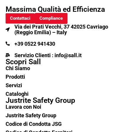
Massima Qualità ed Efficienza
Contattaci
Compliance
Via dei Prati Vecchi, 37 42025 Cavriago
(Reggio Emilia) – Italy
+39 0522 941430
Servizio Clienti : info@sall.it
Scopri Sall
Chi Siamo
Prodotti
Servizi
Cataloghi
Justrite Safety Group
Lavora con Noi
Justrite Safety Group
Codice di Condotta JSG