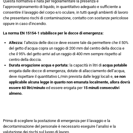
Questa normativa è nata per regolamentare la presenza e
l’approvvigionamento di liquido, in quantitativo adeguato e sufficiente a
consentire il lavaggio del corpo e/o oculare, in tutti quegli ambienti di lavoro
che presentano rischi di contaminazione, contatto con sostanze pericolose
oppure in caso d’incendio.
La norma EN 15154-1 stabilisce per le docce di emergenza:
Altezza:
l’altezza delle docce deve essere tale da permettere che il 50%
del getto d’acqua copra un raggio di 200 mm dal centro della doccia e
che il 95% del getto arrivi ad un raggio di 400 mm sempre rispetto al
centro della doccia.
Durata erogazione acqua e portata:
la capacità in litri di
acqua potabile
erogata dalle docce di emergenza, dotate di allacciamento dell’acqua,
deve rispettare il quantitativo L/min prevista dalle leggi locali e,
se non
applicabile alcuna legge in quanto non emanata localmente,
allora dovrà
essere 60 litri/minuto
ed essere erogata per
15 minuti consecutivi
almeno.
Prima di scegliere la postazione di emergenza per il lavaggio e la
decontaminazione del personale è necessario eseguire l’analisi e la
valutazione dei rischi sul luogo di lavoro.