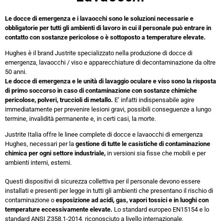
Le docce di emergenza e i lavaocchi sono le soluzioni necessarie e
obbligatorie per tutti gli ambienti di lavoro in cui il personale può entrare in
contatto con sostanze pericolose o è sottoposto a temperature elevate.
Hughes è il brand Justrite specializzato nella produzione di docce di
emergenza, lavaocchi / viso e apparecchiature di decontaminazione da oltre
50 anni.
Le docce di emergenza e le unità di lavaggio oculare e viso sono la risposta
di primo soccorso in caso di contaminazione con sostanze chimiche
pericolose, polveri, truccioli di metallo.
E’ infatti indispensabile agire
immediatamente per prevenire lesioni gravi, possibili conseguenze a lungo
termine, invalidità permanente e, in certi casi, la morte.
Justrite Italia offre le linee complete di docce e lavaocchi di emergenza
Hughes, necessari per la
gestione di tutte le casistiche di contaminazione
chimica per ogni settore industriale,
in versioni sia fisse che mobili e per
ambienti interni, esterni.
Questi dispositivi di sicurezza collettiva per il personale devono essere
installati e presenti per legge in tutti gli ambienti che presentano il rischio di
contaminazione o
esposizione ad acidi, gas, vapori tossici e in luoghi con
temperature eccessivamente elevate.
Lo standard europeo EN15154 e lo
standard ANSI Z358.1-2014, riconosciuto a livello internazionale,